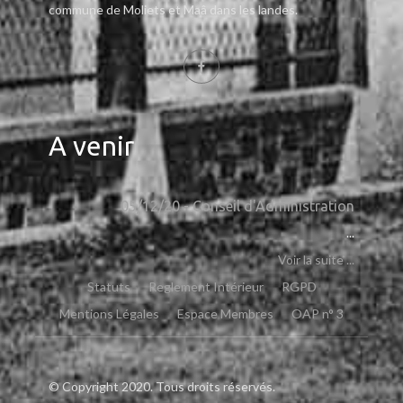
commune de Moliets et Maâ dans les landes.
A venir
05/12/20 - Conseil d'Administration
...
Voir la suite ...
Statuts
Reglement Intérieur
RGPD
Mentions Légales
Espace Membres
OAP n° 3
© Copyright 2020. Tous droits réservés.