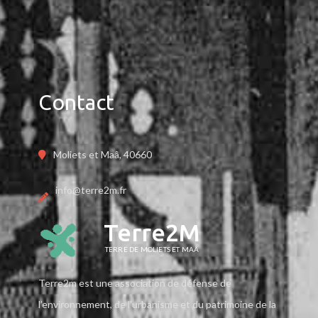
Contact
Moliets et Maâ, 40660
info@terre2m.fr
Terre2M
TERRE DE MOLIETS ET MAÂ
Terre2m est une association de défense de
l’environnement, de l'urbanisme et du patrimoine de la