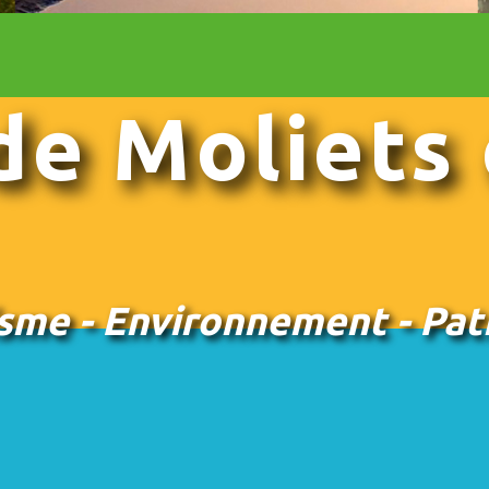
de Moliets
sme - Environnement - Pat