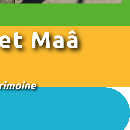
 et Maâ
rimoine